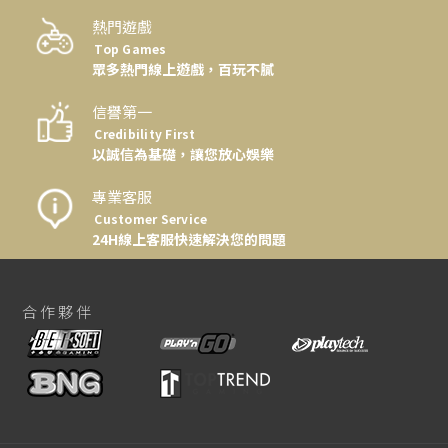
熱門遊戲
Top Games
眾多熱門線上遊戲，百玩不膩
信譽第一
Credibility First
以誠信為基礎，讓您放心娛樂
專業客服
Customer Service
24H線上客服快速解決您的問題
合作夥伴